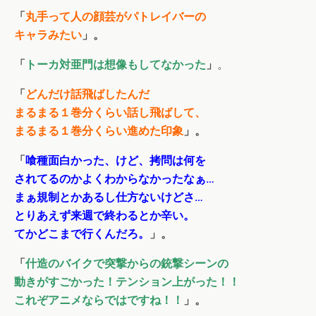
「
丸手って人の顔芸がパトレイバーの
キャラみたい
」。
「
トーカ対亜門は想像もしてなかった
」
。
「
どんだけ話飛ばしたんだ
まるまる１巻分くらい話し飛ばして、
まるまる１巻分くらい進めた印象
」。
「
喰種面白かった、けど、拷問は何を
されてるのかよくわからなかったなぁ…
まぁ規制とかあるし仕方ないけどさ…
とりあえず来週で終わるとか辛い。
てかどこまで行くんだろ。
」。
「
什造のバイクで突撃からの銃撃シーンの
動きがすごかった！テンション上がった！！
これぞアニメならではですね！！
」。