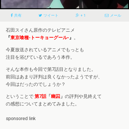
共有
ツイート
+ 1
メール
石田スイさん原作のテレビアニメ
『
東京喰種-トーキョーグール-
』
。
今夏放送されているアニメでもっとも
注目を浴びているであろう本作。
そんな本作も今回で第7話目となりました。
前回はあまり評判は良くなかったようですが、
今回はだったのでしょうか？
ということで
第7話
「
幽囚
」
の評判や見終えて
の感想についてまとめてみました。
sponsored link