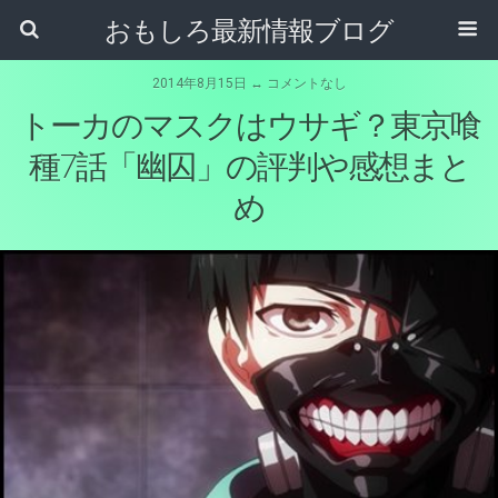
おもしろ最新情報ブログ
2014年8月15日 ↔ コメントなし
トーカのマスクはウサギ？東京喰
種7話「幽囚」の評判や感想まと
め