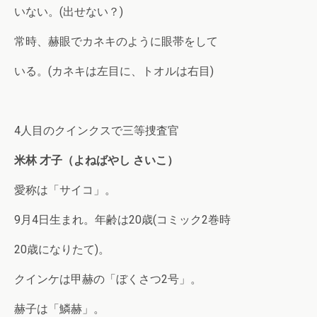
いない。(出せない？)
常時、赫眼でカネキのように眼帯をして
いる。(カネキは左目に、トオルは右目)
4人目のクインクスで三等捜査官
米林 才子（よねばやし さいこ）
愛称は「サイコ」。
9月4日生まれ。年齢は20歳(コミック2巻時
20歳になりたて)。
クインケは甲赫の「ぼくさつ2号」。
赫子は「鱗赫」。