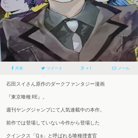
共有
ツイート
+ 1
メール
石田スイさん原作のダークファンタジー漫画
『東京喰種:RE』。
週刊ヤングジャンプにて人気連載中の本作。
前作では登場していない今作から登場した
クインクス「Q.s」と呼ばれる喰種捜査官