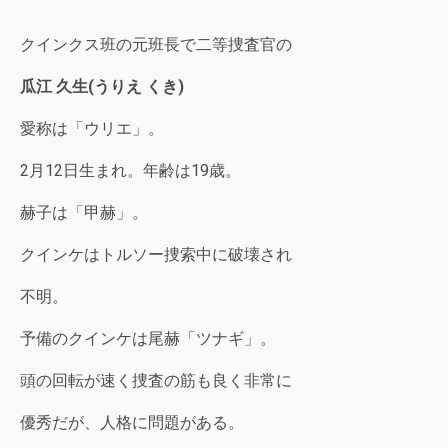
クインクス班の元班長で二等捜査官の
瓜江 久生(うりえ くき)
愛称は「ウリエ」。
2月12日生まれ。年齢は19歳。
赫子は「甲赫」。
クインケはトルソー捜索中に破壊され
不明。
予備のクインケは尾赫「ツナギ」。
頭の回転が速く捜査の筋も良く非常に
優秀だが、人格に問題がある。