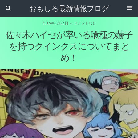
おもしろ最新情報ブログ
2015年3月25日 ↔ コメントなし
佐々木ハイセが率いる喰種の赫子
を持つクインクスについてまと
め！